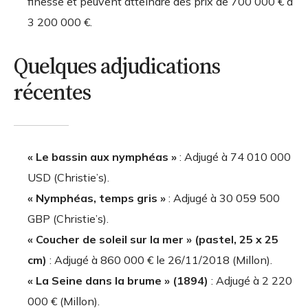
finesse et peuvent atteindre des prix de
700 000 € à
3 200 000 €
.
Quelques adjudications
récentes
« Le bassin aux nymphéas »
: Adjugé à
74 010 000
USD
(Christie’s).
« Nymphéas, temps gris »
: Adjugé à
30 059 500
GBP
(Christie’s).
« Coucher de soleil sur la mer » (pastel, 25 x 25
cm)
: Adjugé à
860 000 €
le 26/11/2018 (Millon).
« La Seine dans la brume » (1894)
: Adjugé à
2 220
000 €
(Millon).