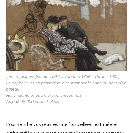
James Jacques Joseph TISSOT (Nantes 1836 – Buillon 1902)
Le capitaine et sa passagère discutant sur le banc du pont d’un
bateau
Huile, plume et encre brune, crayon noir
Adjugé 26 000 euros PIASA
Pour vendre vos œuvres une fois celle-ci estimée et
authentifiée, vous avez essentiellement deux options :