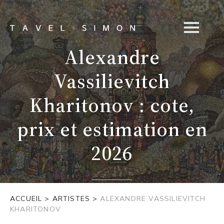
Alexandre
Vassilievitch
Kharitonov : cote,
prix et estimation en
2026
ACCUEIL
>
ARTISTES
>
ALEXANDRE VASSILIEVITCH
KHARITONOV