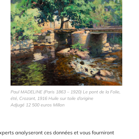
Paul MADELINE (Paris 1863 – 1920) Le pont de la Folie,
été, Crozant, 1916 Huile sur toile d’origine
Adjugé 12 500 euros Millon
xperts analyseront ces données et vous fourniront