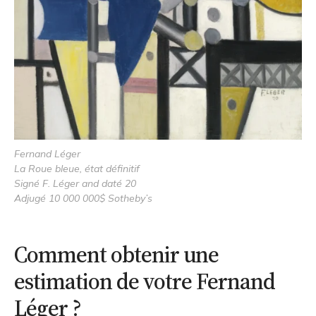
Fernand Léger
La Roue bleue, état définitif
Signé F. Léger and daté 20
Adjugé 10 000 000$ Sotheby’s
Comment obtenir une
estimation de votre Fernand
Léger ?