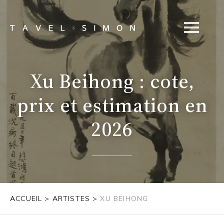
Xu Beihong : cote,
prix et estimation en
2026
ACCUEIL
>
ARTISTES
>
XU BEIHONG