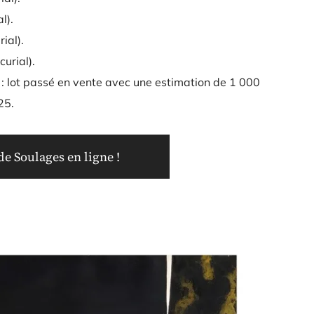
l).
ial).
curial).
: lot passé en vente avec une estimation de 1 000
25.
e Soulages en ligne !