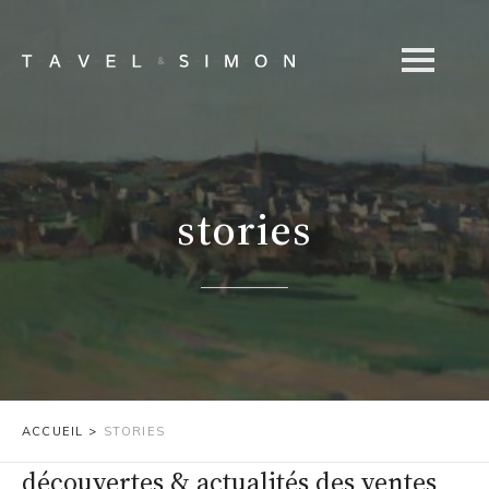
stories
ACCUEIL
>
STORIES
découvertes & actualités des ventes