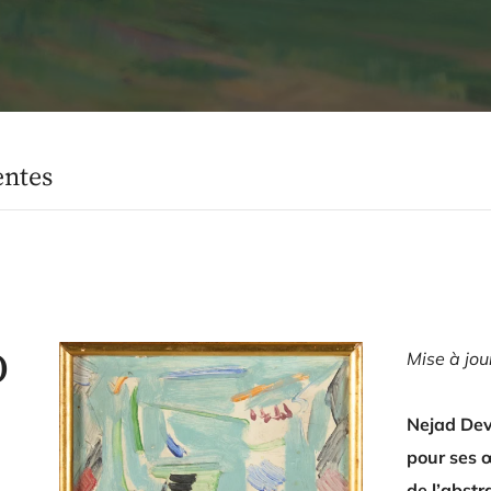
entes
D
Mise à jo
Nejad Dev
pour ses 
de l’abstr