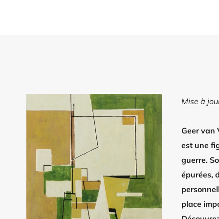
Mise à jo
Geer van 
est une fi
guerre. So
épurées, d
personnell
place impo
Découvrez