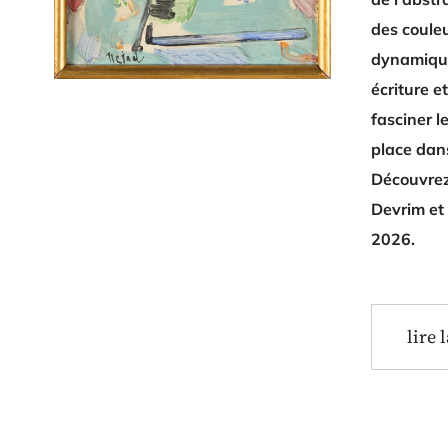
des couleu
dynamiques
écriture e
fasciner l
place dan
Découvrez
Devrim et 
2026.
lire 