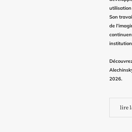
utilisatio
Son travai
de l’imagi
continuent
institution
Découvrez 
Alechinsky
2026.
lire 