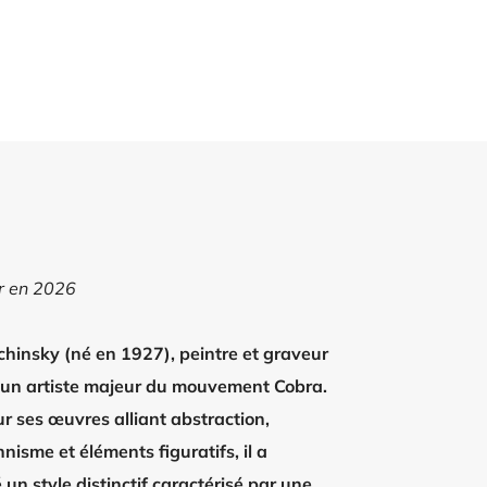
ur en 2026
chinsky (né en 1927), peintre et graveur
t un artiste majeur du mouvement Cobra.
r ses œuvres alliant abstraction,
nisme et éléments figuratifs, il a
un style distinctif caractérisé par une