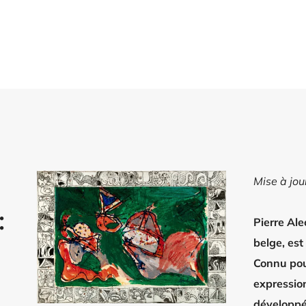
Mise à jo
:
Pierre Ale
belge, es
Connu pou
expression
développé 