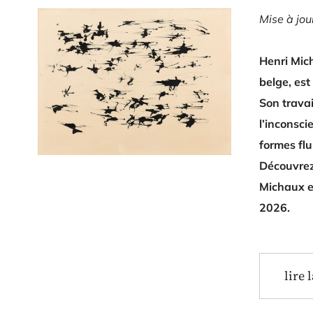
Mise à jo
Henri Mic
belge, est
Son travai
l’inconsci
formes flu
Découvrez 
Michaux et
2026.
lire 