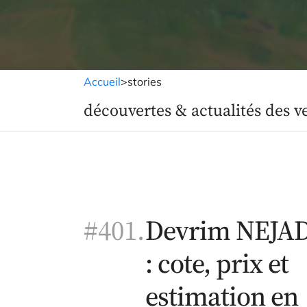
Accueil
>
stories
découvertes & actualités des v
#401.
Devrim NEJA
: cote, prix et
estimation en