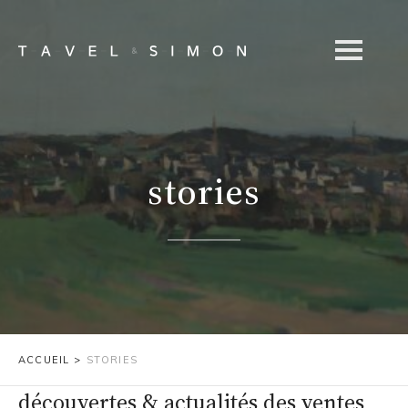
stories
ACCUEIL
>
STORIES
découvertes & actualités des ventes