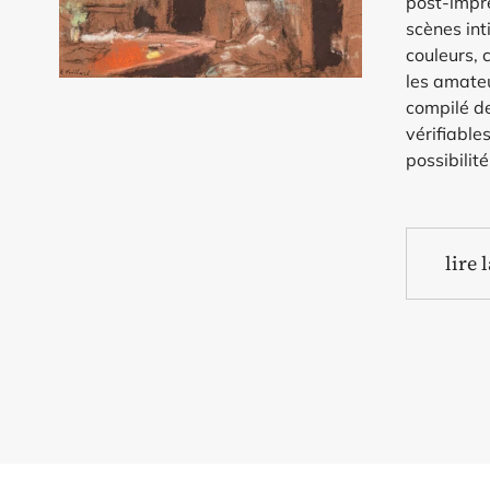
post-impre
scènes int
couleurs, 
les amateu
compilé d
vérifiables
possibilit
lire 