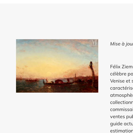
Mise à jo
Félix Ziem,
célèbre p
Venise et 
caractéris
atmosphèr
collection
commissair
ventes pub
guide actu
estimation