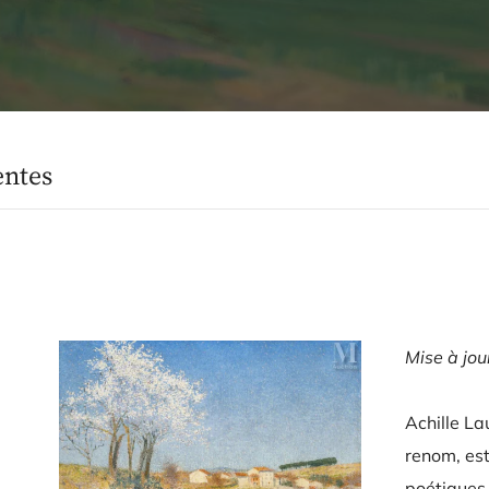
entes
Mise à jo
Achille La
renom, est
poétiques,