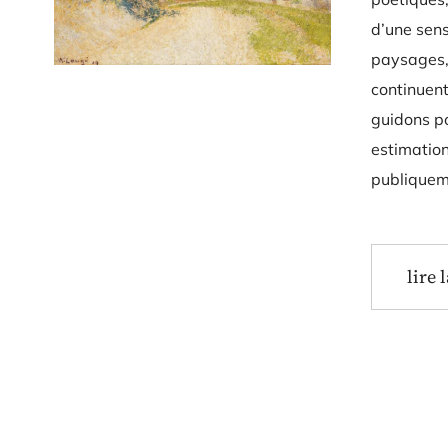
d’une sens
paysages,
continuent
guidons p
estimation
publiqueme
lire 