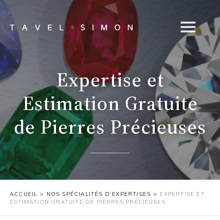
Expertise et
Estimation Gratuite
de Pierres Précieuses
ACCUEIL
>
NOS SPÉCIALITÉS D’EXPERTISES
>
EXPERTISE ET
ESTIMATION GRATUITE DE PIERRES PRÉCIEUSES