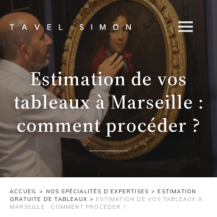
Estimation de vos
tableaux à Marseille :
comment procéder ?
ACCUEIL
>
NOS SPÉCIALITÉS D’EXPERTISES
>
ESTIMATION
GRATUITE DE TABLEAUX
>
ESTIMATION DE VOS TABLEAUX À
MARSEILLE : COMMENT PROCÉDER ?