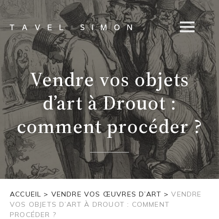
Vendre vos objets
d’art à Drouot :
comment procéder ?
ACCUEIL
>
VENDRE VOS ŒUVRES D’ART
>
VENDRE
VOS OBJETS D’ART À DROUOT : COMMENT
PROCÉDER ?