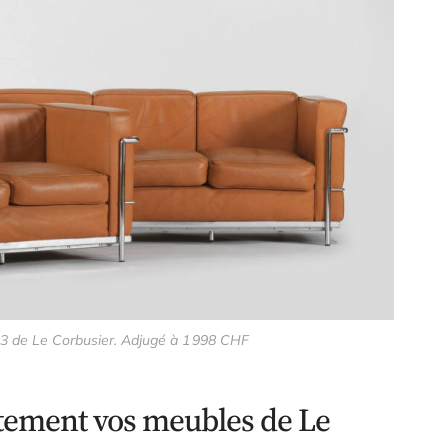
C3 de Le Corbusier. Adjugé à 1 998 CHF
tement vos meubles de Le