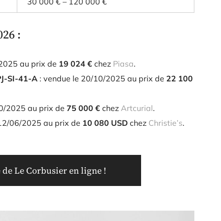
30 000 € – 120 000 €
26 :
/2025 au prix de
19 024 €
chez
Piasa
.
PJ-SI-41-A
: vendue le 20/10/2025 au prix de
22 100
10/2025 au prix de
75 000 €
chez
Artcurial
.
 12/06/2025 au prix de
10 080 USD
chez
Christie’s
.
de Le Corbusier en ligne !