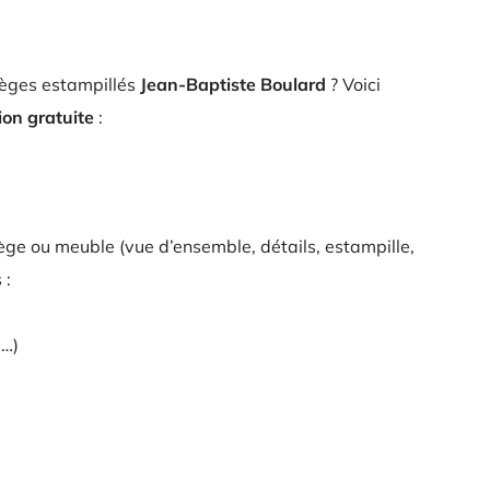
ièges estampillés
Jean-Baptiste Boulard
? Voici
ion gratuite
:
ège ou meuble (vue d’ensemble, détails, estampille,
 :
e…)