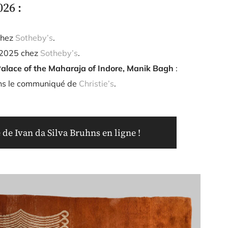
26 :
chez
Sotheby’s
.
/2025 chez
Sotheby’s
.
alace of the Maharaja of Indore, Manik Bagh
:
ns le communiqué de
Christie’s
.
de Ivan da Silva Bruhns en ligne !