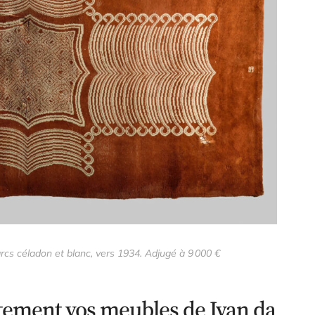
rcs céladon et blanc, vers 1934. Adjugé à 9 000 €
ement vos meubles de Ivan da