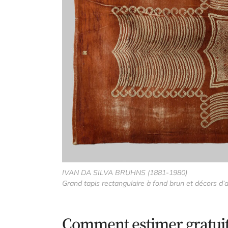
IVAN DA SILVA BRUHNS (1881-1980)
Grand tapis rectangulaire à fond brun et décors d’a
Comment estimer gratuit