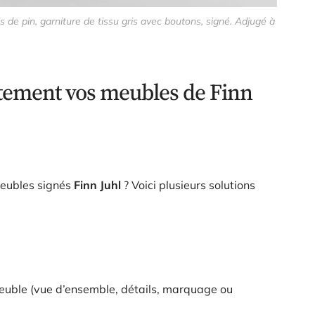
s de pin, garniture de tissu gris avec boutons, signé. Adjugé à
tement vos meubles de Finn
meubles signés
Finn Juhl
? Voici plusieurs solutions
euble (vue d’ensemble, détails, marquage ou