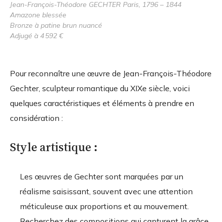
Jean-François-Théodore GECHTER Paris, 1796 – 1844
Amazone blessée
Bronze à patine brun nuancé
Adjugé à 4 592 €
Pour reconnaître une œuvre de Jean-François-Théodore
Gechter, sculpteur romantique du XIXe siècle, voici
quelques caractéristiques et éléments à prendre en
considération :
Style artistique :
Les œuvres de Gechter sont marquées par un
réalisme saisissant, souvent avec une attention
méticuleuse aux proportions et au mouvement.
Recherchez des compositions qui capturent la grâce