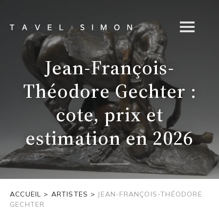
Jean-François-
Théodore Gechter :
cote, prix et
estimation en 2026
ACCUEIL
>
ARTISTES
>
JEAN-FRANÇOIS-THÉODORE
GECHTER