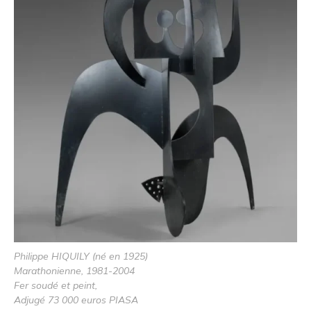
Philippe HIQUILY (né en 1925)
Marathonienne, 1981-2004
Fer soudé et peint,
Adjugé 73 000 euros PIASA