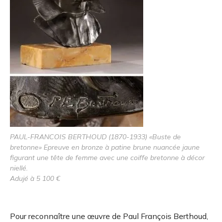
PAUL-FRANCOIS BERTHOUD (1870-1933) «Buste de
bretonne» Epreuve en bronze à patine brune nuancée jaune
figurant une tête de femme avec une coiffe bretonne à décor
niellé.
Adujé à 5 100 €
Pour reconnaître une œuvre de Paul François Berthoud,