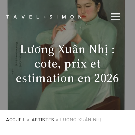
Lương Xuân Nhị :
cote, prix et
estimation en 2026
ACCUEIL
>
ARTISTES
>
LƯƠNG XUÂN NHỊ