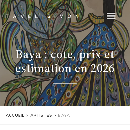
Baya : cote, prix et
estimation en 2026
ACCUEIL
>
ARTISTES
>
BAYA