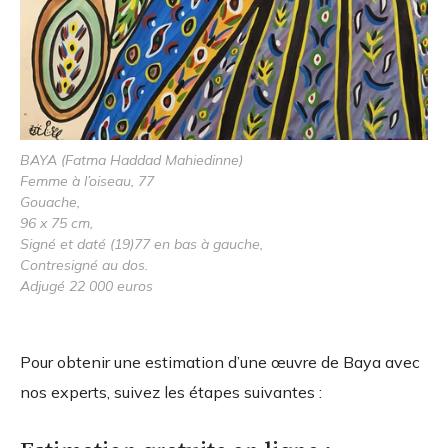
BAYA (Fatma Haddad Mahiedinne)
Femme à l’oiseau, 77
Gouache,
96 x 75 cm,
Signé et daté (19)77 en bas à gauche,
Contresigné au dos.
Adjugé 22 000 euros
Pour obtenir une estimation d’une œuvre de Baya avec
nos experts, suivez les étapes suivantes :