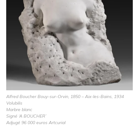
Alfred Boucher Bouy-sur-Orvin, 1850 – Aix-les-Bains, 1934
Volubilis
Marbre blanc
Signé ‘A BOUCHER’
Adjugé 96 000 euros Artcurial