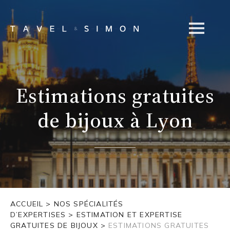
Estimations gratuites
de bijoux à Lyon
ACCUEIL
>
NOS SPÉCIALITÉS
D’EXPERTISES
>
ESTIMATION ET EXPERTISE
GRATUITES DE BIJOUX
>
ESTIMATIONS GRATUITES