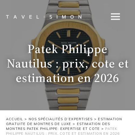
Patek Philippe
Nautilus : prix, cote et
estimation en 2026
ACCUEIL
>
NOS SPÉCIALITÉS D’EXPERTISES
>
ESTIMATION
GRATUITE DE MONTRES DE LUXE
>
ESTIMATION DES
MONTRES PATEK PHILIPPE: EXPERTISE ET COTE
>
PATEK
PHILIPPE NAUTILUS : PRIX, COTE ET ESTIMATION EN 2026