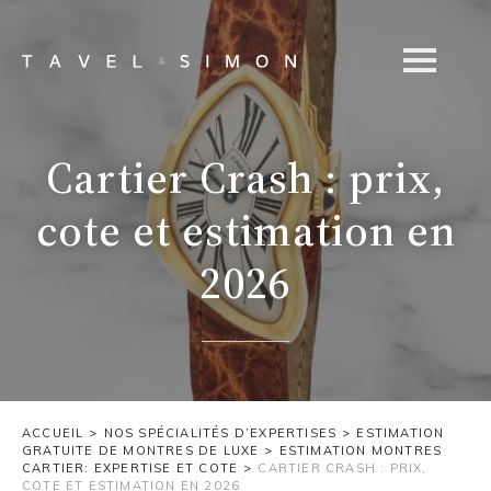
Cartier Crash : prix,
cote et estimation en
2026
ACCUEIL
>
NOS SPÉCIALITÉS D’EXPERTISES
>
ESTIMATION
GRATUITE DE MONTRES DE LUXE
>
ESTIMATION MONTRES
CARTIER: EXPERTISE ET COTE
>
CARTIER CRASH : PRIX,
COTE ET ESTIMATION EN 2026