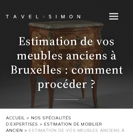
Estimation de vos
meubles anciens à
Bruxelles : comment
procéder ?
ACCUEIL
>
NOS SPÉCIALITÉS
D’EXPERTISES
>
ESTIMATION DE MOBILIER
ANCIEN
>
ESTIMATION DE VOS MEUBLES ANCIENS À