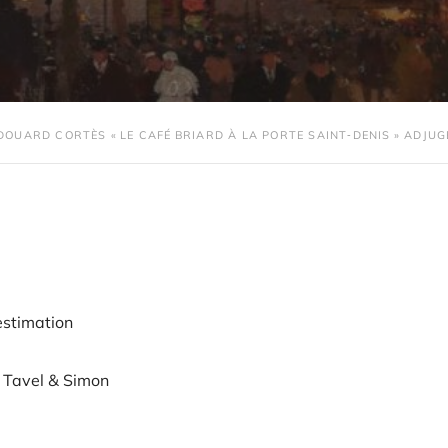
DOUARD CORTÈS « LE CAFÉ BRIARD À LA PORTE SAINT‑DENIS » ADJUG
estimation
t Tavel & Simon