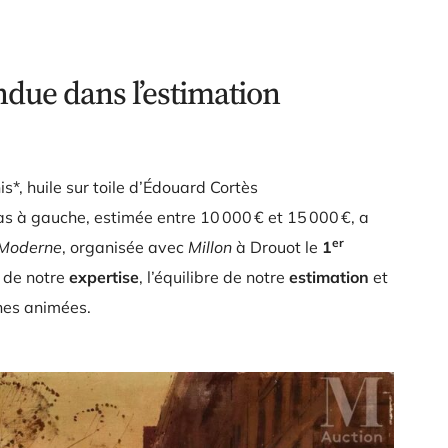
due dans l’estimation
s*, huile sur toile d’Édouard Cortès
 à gauche, estimée entre 10 000 € et 15 000 €, a
er
 Moderne
, organisée avec
Millon
à Drouot le
1
e de notre
expertise
, l’équilibre de notre
estimation
et
ines animées.