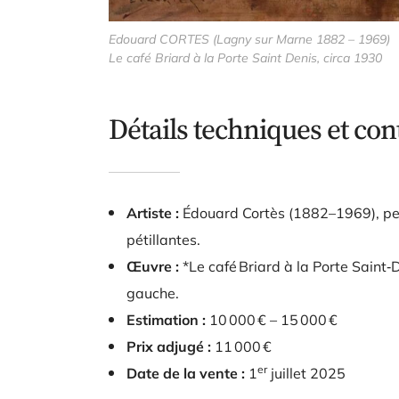
Edouard CORTES (Lagny sur Marne 1882 – 1969)
Le café Briard à la Porte Saint Denis, circa 1930
Détails techniques et con
Artiste :
Édouard Cortès (1882–1969), pe
pétillantes.
Œuvre :
*Le café Briard à la Porte Saint‑D
gauche.
Estimation :
10 000 € – 15 000 €
Prix adjugé :
11 000 €
er
Date de la vente :
1
juillet 2025