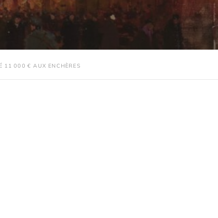
É 11 000 € AUX ENCHÈRES
Lucas Tavel
Commissaire-priseur &
commissaire de justice
07 44 03 54 46
nous contacter