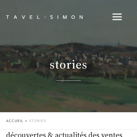
stories
ACCUEIL
>
STORIES
découvertes & actualités des ventes